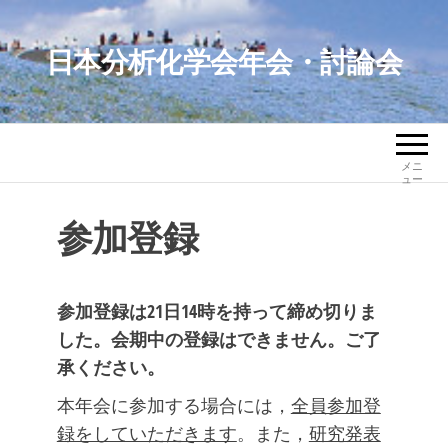
コ
ン
日本分析化学会年会・討論会
テ
ン
ツ
へ
メニ
ス
ュー
キ
参加登録
ッ
プ
参加登録は21日14時を持って締め切りま
した。会期中の登録はできません。ご了
承ください。
本年会に参加する場合には，
全員参加登
録をしていただきます
。また，
研究発表