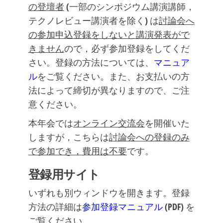
の登壇者
(一部のシンポジウム講演講師，
テクノレビュー講演者を除く) は
討論会へ
の参加申込登録をしないと講演発表がで
きません
ので，必ず参加登録をしてくだ
さい。登録の方法については、
マニュア
ル
をご覧ください。また、お支払いの方
法によって締切が異なりますので、ご注
意ください。
本年会では
オンライン交流会
を開催いた
しますが，こちらは
討論会への登録のみ
で参加でき，費用は不要
です。
登録用サイト
いずれも別ウィンドウを開きます。登録
方法の詳細は
参加登録マニュアル
(PDF) を
ご覧ください。