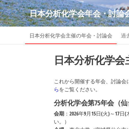
コ
日本分析化学会年会・討論
ン
テ
ン
日本分析化学会主催の年会・討論会
過
ツ
へ
ス
日本分析化学会
キ
ッ
プ
これから開催する年会、討論会
ら
をご覧ください。
分析化学会第75年会（仙
会期
：2026年9月15日(火)～
い。）