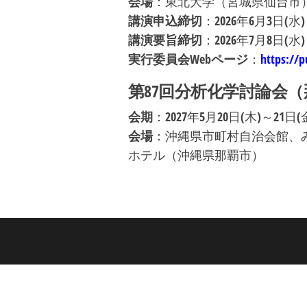
会場
：東北大学（宮城県仙台市
講演申込締切
：2026年6月3日(水)
講演要旨締切
：2026年7月8日(水)
実行委員会
Web
ページ
：
https://p
第
87
回分析化学討論会（
会期
：2027年5月20日(木)～21日(
会場
：沖縄県市町村自治会館、
ホテル（沖縄県那覇市）