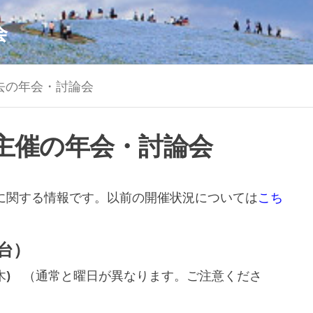
会
去の年会・討論会
主催の年会・討論会
に関する情報です。以前の開催状況については
こち
台）
17日(木) （通常と曜日が異なります。ご注意くださ