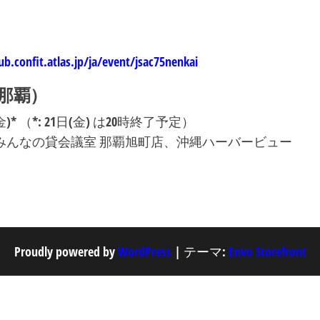
）
ub.confit.atlas.jp/ja/event/jsac75nenkai
那覇）
金)* （*: 21日(金) は20時終了予定）
みんなの貸会議室 那覇旭町店、沖縄ハーバービュー
Proudly powered by
WordPress
|
テーマ:
Envo Storefront