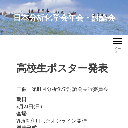
コ
ン
日本分析化学会年会・討論会
テ
ン
ツ
へ
メニ
ス
ュー
キ
高校生ポスター発表
ッ
プ
主催 第81回分析化学討論会実行委員会
期日
5月23日(日)
会場
Webを利用したオンライン開催
発表形式