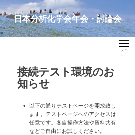
コ
ン
日本分析化学会年会・討論会
テ
ン
ツ
へ
メニ
ス
ュー
キ
接続テスト環境のお
ッ
知らせ
プ
以下の通りテストページを開放致し
ます。テストページへのアクセスは
任意です。各自操作方法や資料共有
などご自由にお試しください。